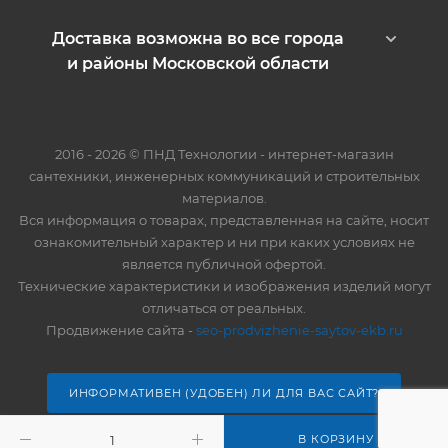
Доставка возможна во все города
и районы Московской области
2016 - 2026 © ПНД Технологии - интернет-магазин
сантехники, инженерных коммуникаций и строительных
материалов.
Вся информация о товарах, представленная на сайте, носит
ознакомительный характер и ни при каких условиях не
является публичной офертой.
Технические характеристики и изображения изделий могут
отличаться от реальных.
Продвижение сайта -
seo-prodvizhenie-saytov-ekb.ru
ИНФОРМАТИВЕН (УДОБЕН) ЛИ ДЛЯ ВАС САЙТ?
В КОРЗИНУ