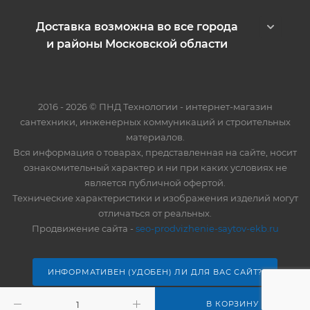
Доставка возможна во все города
и районы Московской области
2016 - 2026 © ПНД Технологии - интернет-магазин
сантехники, инженерных коммуникаций и строительных
материалов.
Вся информация о товарах, представленная на сайте, носит
ознакомительный характер и ни при каких условиях не
является публичной офертой.
Технические характеристики и изображения изделий могут
отличаться от реальных.
Продвижение сайта -
seo-prodvizhenie-saytov-ekb.ru
ИНФОРМАТИВЕН (УДОБЕН) ЛИ ДЛЯ ВАС САЙТ?
В КОРЗИНУ