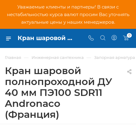
Уважаемые клиенты и партнеры! В связи с
нестабильностью курса валют просим Вас уточнять
актуальные цены у наших менеджеров.
0
Кран шаровой полнопроходной ДУ 40 мм ПЭ100 SDR11 Andronaco (Франция) - купить по низкой цене в Москве, интернет-магазин PNDtech.ru
—
—
Главная
Инженерная сантехника
Запорная арматура
Кран шаровой
полнопроходной ДУ
40 мм ПЭ100 SDR11
Andronaco
(Франция)