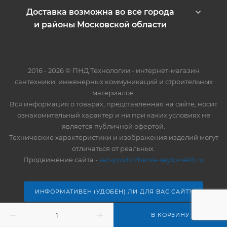
Доставка возможна во все города
и районы Московской области
2016 - 2026 © ПНД Технологии - интернет-магазин
сантехники, инженерных коммуникаций и строительных
материалов.
Вся информация о товарах, представленная на сайте, носит
ознакомительный характер и ни при каких условиях не
является публичной офертой.
Технические характеристики и изображения изделий могут
отличаться от реальных.
Продвижение сайта -
seo-prodvizhenie-saytov-ekb.ru
ИНФОРМАТИВЕН (УДОБЕН) ЛИ ДЛЯ ВАС САЙТ?
В КОРЗИНУ