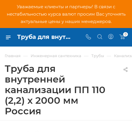
Уважаемые клиенты и партнеры! В связи с
нестабильностью курса валют просим Вас уточнять
актуальные цены у наших менеджеров.
0
Труба для внутренней канализации ПП 110 (2,2) х 2000 мм Россия - купить по низкой цене в Москве, интернет-магазин PNDtech.ru
—
—
—
Главная
Инженерная сантехника
Трубы
Канализ
Труба для
внутренней
канализации ПП 110
(2,2) х 2000 мм
Россия