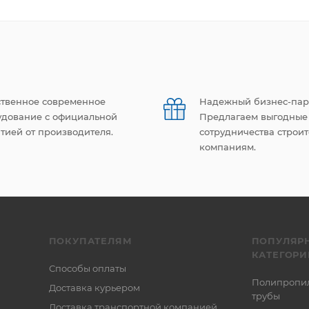
ственное современное
Надежный бизнес-пар
удование с официальной
Предлагаем выгодные
тией от производителя.
сотрудничества строи
компаниям.
ПОКУПАТЕЛЯМ
ПОПУЛЯР
КАТЕГОРИ
Способы оплаты
Полипропи
Доставка курьером
трубы
Доставка транспортной компанией