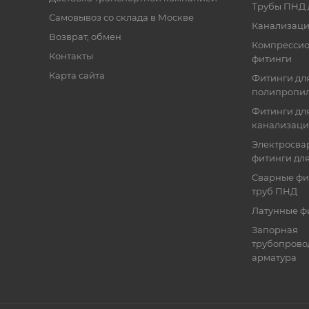
Трубы ПНД 
Самовывоз со склада в Москве
Канализаци
Возврат, обмен
Компресси
Контакты
фитинги
Карта сайта
Фитинги дл
полипропил
Фитинги для
канализац
Электросва
фитинги дл
Сварные фи
труб ПНД
Латунные ф
Запорная
трубопрово
арматура