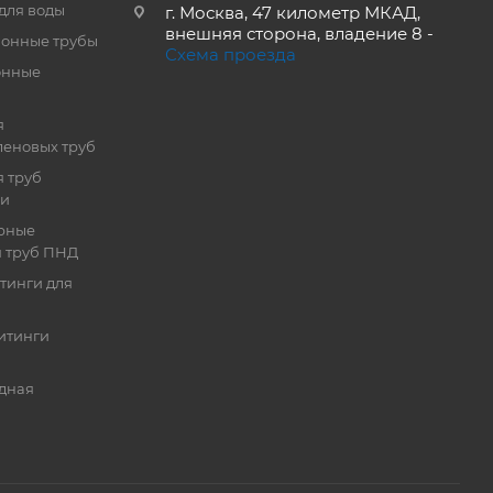
для воды
г. Москва, 47 километр МКАД,
внешняя сторона, владение 8 -
онные трубы
Схема проезда
онные
я
еновых труб
 труб
ии
рные
я труб ПНД
тинги для
итинги
дная