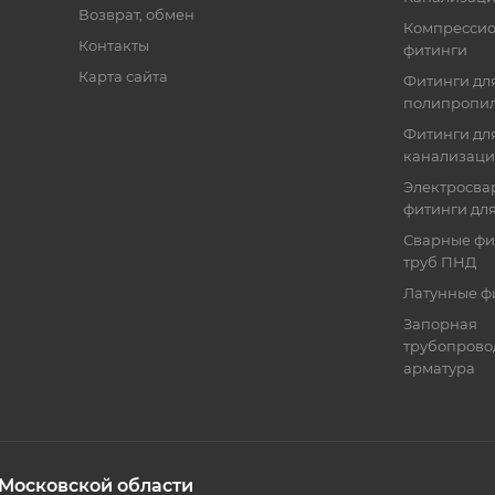
Возврат, обмен
Компресси
Контакты
фитинги
Карта сайта
Фитинги дл
полипропил
Фитинги для
канализац
Электросва
фитинги дл
Сварные фи
труб ПНД
Латунные ф
Запорная
трубопрово
арматура
 Московской области