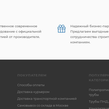
ственное современное
Надежный бизнес-пар
удование с официальной
Предлагаем выгодные
тией от производителя.
сотрудничества строи
компаниям.
ПОКУПАТЕЛЯМ
ПОПУЛЯР
КАТЕГОРИ
Способы оплаты
Полипропи
Доставка курьером
трубы
Доставка транспортной компанией
Трубы ПНД 
Самовывоз со склада в Москве
Канализаци