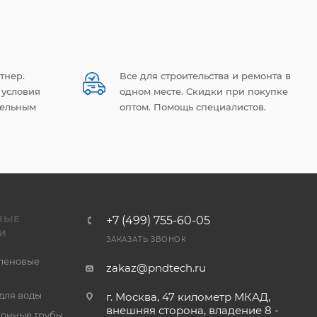
тнер.
Все для строительства и ремонта в
 условия
одном месте. Скидки при покупке
тельным
оптом. Помощь специалистов.
НЫЕ
+7 (499) 755-60-05
И
ЗАКАЗАТЬ ЗВОНОК
леновые
zakaz@pndtech.ru
для воды
г. Москва, 47 километр МКАД,
внешняя сторона, владение 8 -
онные трубы