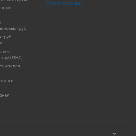
Схема проезда
онные
я
еновых труб
 труб
ии
рные
я труб ПНД
тинги для
итинги
дная