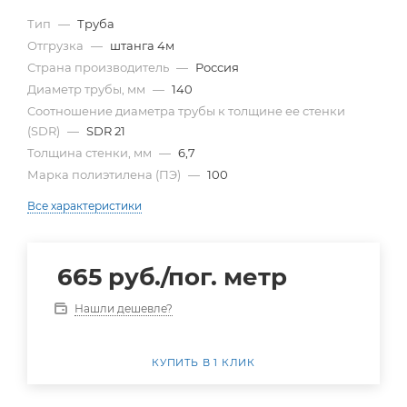
Тип
—
Труба
Отгрузка
—
штанга 4м
Страна производитель
—
Россия
Диаметр трубы, мм
—
140
Cоотношение диаметра трубы к толщине ее стенки
(SDR)
—
SDR 21
Толщина стенки, мм
—
6,7
Марка полиэтилена (ПЭ)
—
100
Все характеристики
665
руб.
/пог. метр
Нашли дешевле?
КУПИТЬ В 1 КЛИК