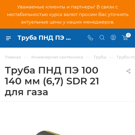
Уважаемые клиенты и партнеры! В связи с
нестабильностью курса валют просим Вас уточнять
актуальные цены у наших менеджеров.
0
Труба ПНД ПЭ 100 140 мм (6,7) SDR 21 для газа - купить по низкой цене в Москве, интернет-магазин PNDtech.ru
—
—
—
Главная
Инженерная сантехника
Трубы
Трубы п
Труба ПНД ПЭ 100
140 мм (6,7) SDR 21
для газа