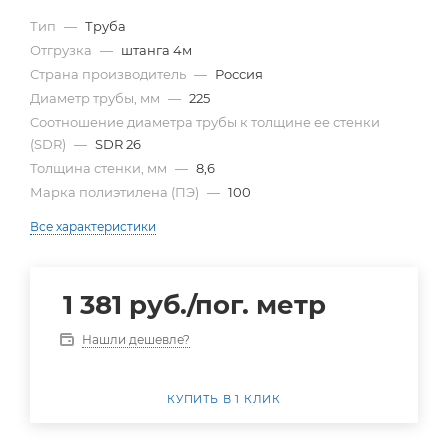
Тип
—
Труба
Отгрузка
—
штанга 4м
Страна производитель
—
Россия
Диаметр трубы, мм
—
225
Cоотношение диаметра трубы к толщине ее стенки
(SDR)
—
SDR 26
Толщина стенки, мм
—
8,6
Марка полиэтилена (ПЭ)
—
100
Все характеристики
1 381
руб.
/пог. метр
Нашли дешевле?
КУПИТЬ В 1 КЛИК