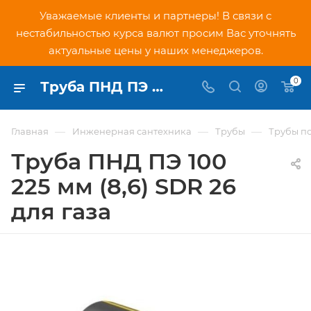
Уважаемые клиенты и партнеры! В связи с
нестабильностью курса валют просим Вас уточнять
актуальные цены у наших менеджеров.
0
Труба ПНД ПЭ 100 225 мм (8,6) SDR 26 для газа - купить по низкой цене в Москве, интернет-магазин PNDtech.ru
—
—
—
Главная
Инженерная сантехника
Трубы
Трубы п
Труба ПНД ПЭ 100
225 мм (8,6) SDR 26
для газа