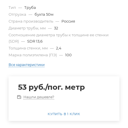
Тип
—
Труба
Отгрузка
—
бухта 50м
Страна производитель
—
Россия
Диаметр трубы, мм
—
32
Cоотношение диаметра трубы к толщине ее стенки
(SDR)
—
SDR 13,6
Толщина стенки, мм
—
2,4
Марка полиэтилена (ПЭ)
—
100
Все характеристики
53
руб.
/пог. метр
Нашли дешевле?
КУПИТЬ В 1 КЛИК