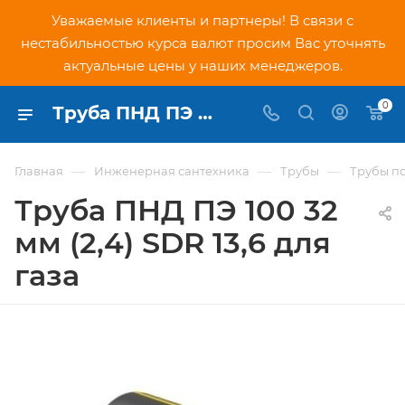
Уважаемые клиенты и партнеры! В связи с
нестабильностью курса валют просим Вас уточнять
актуальные цены у наших менеджеров.
0
Труба ПНД ПЭ 100 32 мм (2,4) SDR 13,6 для газа - купить по низкой цене в Москве, интернет-магазин PNDtech.ru
—
—
—
Главная
Инженерная сантехника
Трубы
Трубы п
Труба ПНД ПЭ 100 32
мм (2,4) SDR 13,6 для
газа