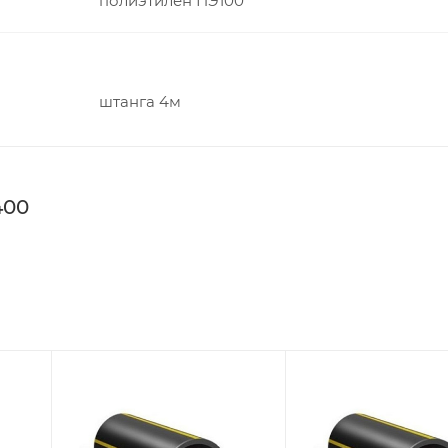
полиэтилен ПЭ100
штанга 4м
400