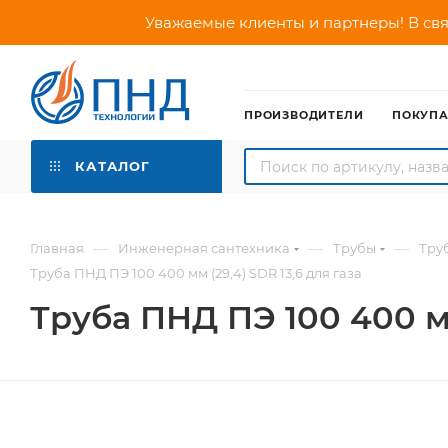
Уважаемые клиенты и партнеры! В свя
ПРОИЗВОДИТЕЛИ
ПОКУП
КАТАЛОГ
—
—
—
Главная
Инженерная сантехника
Трубы
Тру
Труба ПНД ПЭ 100 400 мм (29,4) SDR 13,6 для газа
Труба ПНД ПЭ 100 400 мм