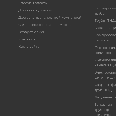
Способы оплаты
Полипропи
Доставка курьером
трубы
Доставка транспортной компанией
Трубы ПНД 
Самовывоз со склада в Москве
Канализаци
Возврат, обмен
Компресси
Контакты
фитинги
Карта сайта
Фитинги дл
полипропил
Фитинги для
канализац
Электросва
фитинги дл
Сварные фи
труб ПНД
Латунные ф
Запорная
трубопрово
арматура