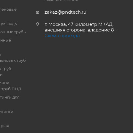
ЗАКАЗАТЬ ЗВОНОК
леновые
zakaz@pndtech.ru
для воды
г. Москва, 47 километр МКАД,
внешняя сторона, владение 8 -
онные трубы
Схема проезда
онные
я
еновых труб
 труб
ии
рные
я труб ПНД
тинги для
итинги
дная