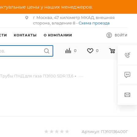
 актуальные цены у наших менеджеров.
г. Москва, 47 километр МКАД, внешняя
сторона, владение 8 -
Схема проезда
СТИ
КОНТАКТЫ
О КОМПАНИИ
ВОЙТИ
0
0
0
—
Трубы ПНД для газа ПЭ100 SDR 13,6
Артикул:
ПЭ10136400Г