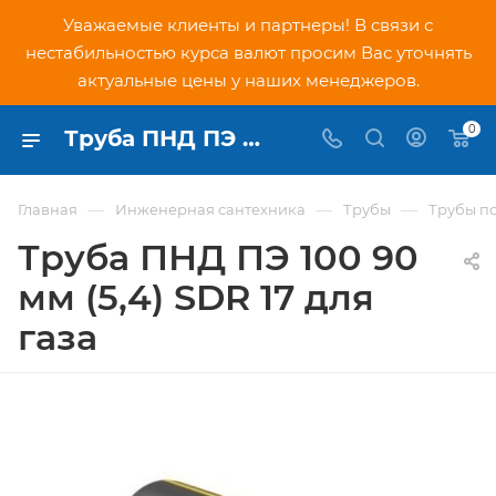
Уважаемые клиенты и партнеры! В связи с
нестабильностью курса валют просим Вас уточнять
актуальные цены у наших менеджеров.
0
Труба ПНД ПЭ 100 90 мм (5,4) SDR 17 для газа - купить по низкой цене в Москве, интернет-магазин PNDtech.ru
—
—
—
Главная
Инженерная сантехника
Трубы
Трубы п
Труба ПНД ПЭ 100 90
мм (5,4) SDR 17 для
газа