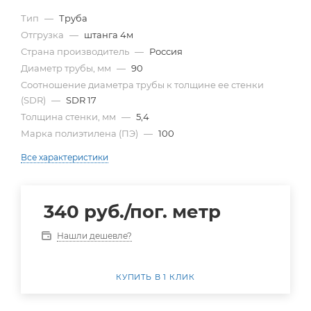
Тип
—
Труба
Отгрузка
—
штанга 4м
Страна производитель
—
Россия
Диаметр трубы, мм
—
90
Cоотношение диаметра трубы к толщине ее стенки
(SDR)
—
SDR 17
Толщина стенки, мм
—
5,4
Марка полиэтилена (ПЭ)
—
100
Все характеристики
340
руб.
/пог. метр
Нашли дешевле?
КУПИТЬ В 1 КЛИК