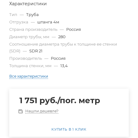
Характеристики
Тип
—
Труба
Отгрузка
—
штанга 4м
Страна производитель
—
Россия
Диаметр трубы, мм
—
280
Cоотношение диаметра трубы к толщине ее стенки
(SDR)
—
SDR 21
Производитель
—
Россия
Толщина стенки, мм
—
13,4
Все характеристики
1 751
руб.
/пог. метр
Нашли дешевле?
КУПИТЬ В 1 КЛИК