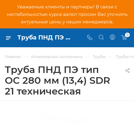
Уважаемые клиенты и партнеры! В связи с
нестабильностью курса валют просим Вас уточнять
актуальные цены у наших менеджеров.
0
Труба ПНД ПЭ тип OC 280 мм (13,4) SDR 21 техническая - купить по низкой цене в Москве, интернет-магазин PNDtech.ru
—
—
—
Главная
Инженерная сантехника
Трубы
Трубы п
Труба ПНД ПЭ тип
OC 280 мм (13,4) SDR
21 техническая