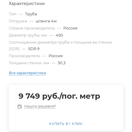
Характеристики
Тип
—
Труба
Отгрузка
—
штанга 4м
Страна производитель
—
Россия
Диаметр трубы, мм
—
450
Cоотношение диаметра трубы к толщине ее стенки
(SDR)
—
SDR 9
Производитель
—
Россия
Толщина стенки, мм
—
50,3
Все характеристики
9 749
руб.
/пог. метр
Нашли дешевле?
КУПИТЬ В 1 КЛИК