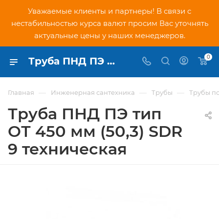
Уважаемые клиенты и партнеры! В связи с
нестабильностью курса валют просим Вас уточнять
актуальные цены у наших менеджеров.
0
Труба ПНД ПЭ тип OТ 450 мм (50,3) SDR 9 техническая - купить по низкой цене в Москве, интернет-магазин PNDtech.ru
—
—
—
Главная
Инженерная сантехника
Трубы
Трубы п
Труба ПНД ПЭ тип
OТ 450 мм (50,3) SDR
9 техническая