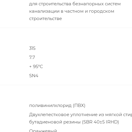
для строительства безнапорных систем
канализации в частном и городском
строительстве
315
7.7
+ 95°С
SN4
поливинилхлорид (ПВХ)
Двухлепестковое уплотнение из мягкой сти
бутадиеновой резины (SBR 40±5 IRHD)
Оранжевый