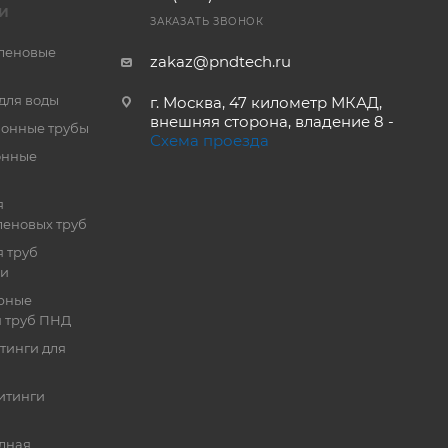
И
ЗАКАЗАТЬ ЗВОНОК
леновые
zakaz@pndtech.ru
для воды
г. Москва, 47 километр МКАД,
внешняя сторона, владение 8 -
онные трубы
Схема проезда
онные
я
еновых труб
 труб
ии
рные
я труб ПНД
тинги для
итинги
дная