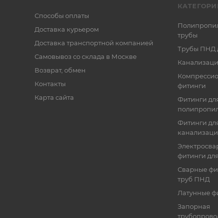
КАТЕГОРИ
Способы оплаты
Полипропи
Доставка курьером
трубы
Доставка транспортной компанией
Трубы ПНД 
Самовывоз со склада в Москве
Канализаци
Возврат, обмен
Компресси
Контакты
фитинги
Карта сайта
Фитинги дл
полипропил
Фитинги для
канализац
Электросва
фитинги дл
Сварные фи
труб ПНД
Латунные ф
Запорная
трубопрово