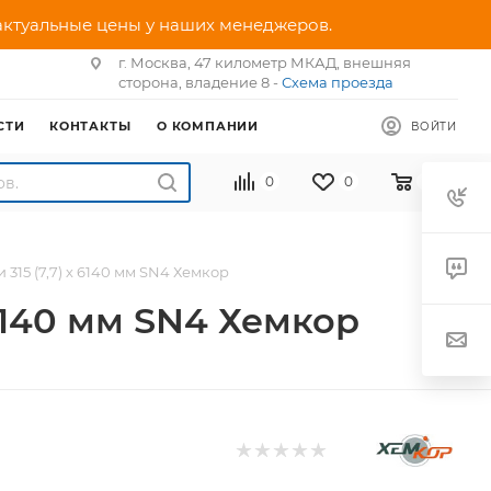
 актуальные цены у наших менеджеров.
г. Москва, 47 километр МКАД, внешняя
сторона, владение 8 -
Схема проезда
СТИ
КОНТАКТЫ
О КОМПАНИИ
ВОЙТИ
0
0
0
15 (7,7) х 6140 мм SN4 Хемкор
6140 мм SN4 Хемкор