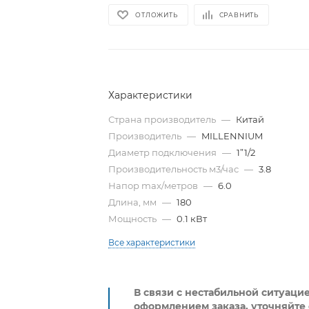
ОТЛОЖИТЬ
СРАВНИТЬ
Характеристики
Страна производитель
—
Китай
Производитель
—
MILLENNIUM
Диаметр подключения
—
1”1/2
Производительность м3/час
—
3.8
Напор max/метров
—
6.0
Длина, мм
—
180
Мощность
—
0.1 кВт
Все характеристики
В связи с нестабильной ситуаци
оформлением заказа, уточняйте 