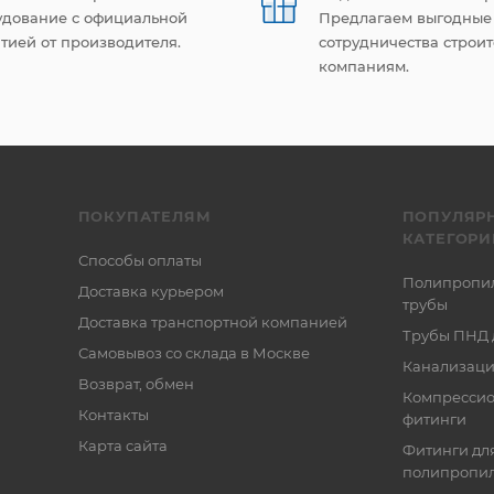
удование с официальной
Предлагаем выгодные
тией от производителя.
сотрудничества строи
компаниям.
ПОКУПАТЕЛЯМ
ПОПУЛЯР
КАТЕГОРИ
Способы оплаты
Полипропи
Доставка курьером
трубы
Доставка транспортной компанией
Трубы ПНД 
Самовывоз со склада в Москве
Канализаци
Возврат, обмен
Компресси
Контакты
фитинги
Карта сайта
Фитинги дл
полипропил