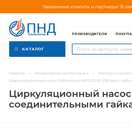
Уважаемые клиенты и партнеры! В свя
ПРОИЗВОДИТЕЛИ
ПОКУП
КАТАЛОГ
—
—
Главная
Инженерная сантехника
Насосы и насос
Циркуляционный насос Millennium MPS 25-60 (180мм) с каб
Циркуляционный насос M
соединительными гайк