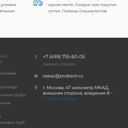
 условия
одном месте. Скидки при покупке
тельным
оптом. Помощь специалистов.
НЫЕ
+7 (499) 755-60-05
И
ЗАКАЗАТЬ ЗВОНОК
леновые
zakaz@pndtech.ru
для воды
г. Москва, 47 километр МКАД,
внешняя сторона, владение 8 -
онные трубы
Схема проезда
онные
я
еновых труб