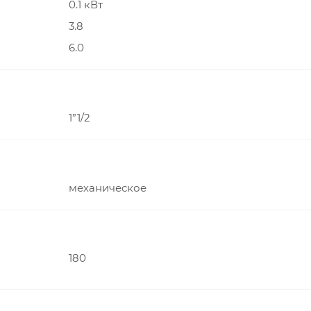
0.1 кВт
3.8
6.0
1”1/2
механическое
180