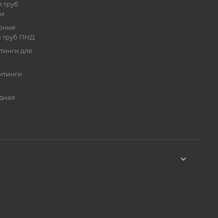
 труб
ии
рные
я труб ПНД
тинги для
итинги
дная