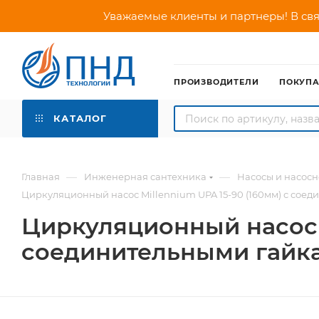
Уважаемые клиенты и партнеры! В свя
ПРОИЗВОДИТЕЛИ
ПОКУП
КАТАЛОГ
—
—
Главная
Инженерная сантехника
Насосы и насос
Циркуляционный насос Millennium UPA 15-90 (160мм) с сое
Циркуляционный насос M
соединительными гайк