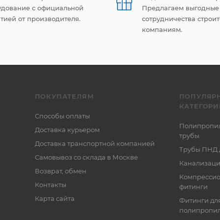
удование с официальной
Предлагаем выгодные
тией от производителя.
сотрудничества строи
компаниям.
ПОКУПАТЕЛЯМ
ПОПУЛЯР
КАТЕГОРИ
Способы оплаты
Полипропи
Доставка курьером
трубы
Доставка транспортной компанией
Трубы ПНД 
Самовывоз со склада в Москве
Канализаци
Возврат, обмен
Компресси
Контакты
фитинги
Карта сайта
Фитинги дл
полипропил