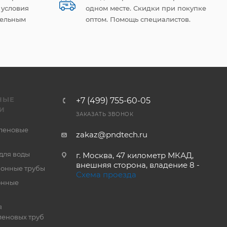
 условия
одном месте. Скидки при покупке
тельным
оптом. Помощь специалистов.
НЫЕ
+7 (499) 755-60-05
И
ЗАКАЗАТЬ ЗВОНОК
леновые
zakaz@pndtech.ru
для воды
г. Москва, 47 километр МКАД,
внешняя сторона, владение 8 -
онные трубы
Схема проезда
онные
я
еновых труб