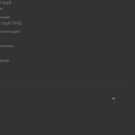
 труб
ии
рные
я труб ПНД
тинги для
итинги
дная