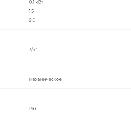
0.1 кВт
1.5
9.0
3/4”
механическое
160