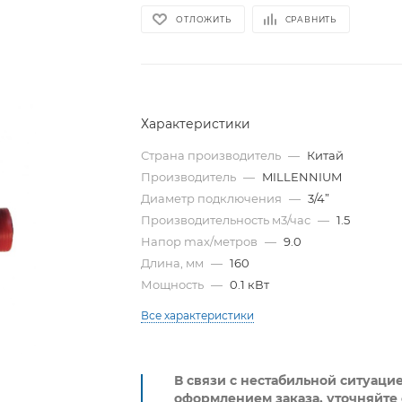
ОТЛОЖИТЬ
СРАВНИТЬ
Характеристики
Страна производитель
—
Китай
Производитель
—
MILLENNIUM
Диаметр подключения
—
3/4”
Производительность м3/час
—
1.5
Напор max/метров
—
9.0
Длина, мм
—
160
Мощность
—
0.1 кВт
Все характеристики
В связи с нестабильной ситуаци
оформлением заказа, уточняйте 