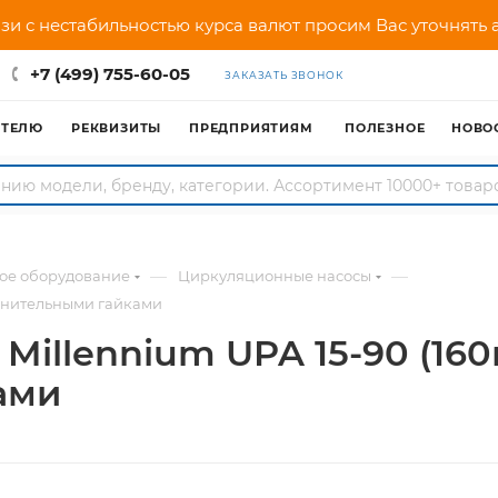
зи с нестабильностью курса валют просим Вас уточнять
+7 (499) 755-60-05
ЗАКАЗАТЬ ЗВОНОК
АТЕЛЮ
РЕКВИЗИТЫ
ПРЕДПРИЯТИЯМ
ПОЛЕЗНОЕ
НОВО
—
—
ное оборудование
Циркуляционные насосы
динительными гайками
illennium UPA 15-90 (160
ами