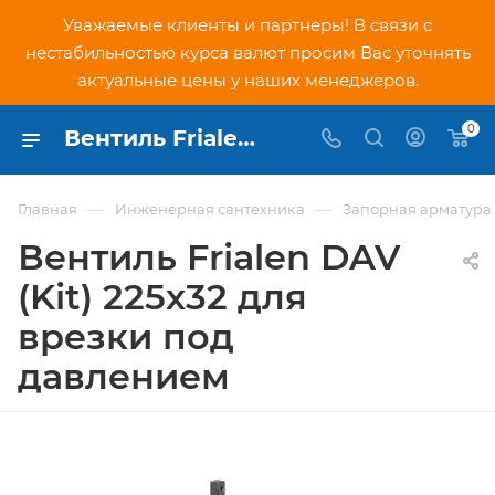
Уважаемые клиенты и партнеры! В связи с
нестабильностью курса валют просим Вас уточнять
актуальные цены у наших менеджеров.
0
Вентиль Frialen DAV (Kit) 225х32 для врезки под давлением - купить по низкой цене в Москве, интернет-магазин PNDtech.ru
—
—
Главная
Инженерная сантехника
Запорная арматура
Вентиль Frialen DAV
(Kit) 225х32 для
врезки под
давлением