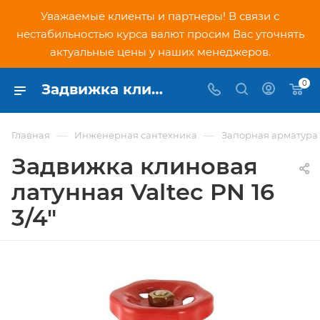
Уважаемые клиенты и партнеры! В связи с
нестабильностью курса валют просим Вас уточнять
актуальные цены у наших менеджеров.
0
Задвижка клиновая латунная Valtec PN 16 3/4" - купить по низкой цене в Москве, интернет-магазин PNDtech.ru
—
—
Главная
Инженерная сантехника
Запорная арматура
Задвижка клиновая
латунная Valtec PN 16
3/4"