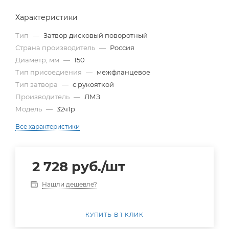
Характеристики
Тип
—
Затвор дисковый поворотный
Страна производитель
—
Россия
Диаметр, мм
—
150
Тип присоедиения
—
межфланцевое
Тип затвора
—
с рукояткой
Производитель
—
ЛМЗ
Модель
—
32ч1р
Все характеристики
2 728
руб.
/шт
Нашли дешевле?
КУПИТЬ В 1 КЛИК