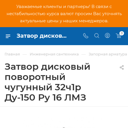
Уважаемые клиенты и партнеры! В связи с
нестабильностью курса валют просим Вас уточнять
актуальные цены у наших менеджеров.
0
Затвор дисковый поворотный чугунный 32ч1р Ду-150 Ру 16 ЛМЗ - купить по низкой цене в Москве, интернет-магазин PNDtech.ru
—
—
Главная
Инженерная сантехника
Запорная арматура
Затвор дисковый
поворотный
чугунный 32ч1р
Ду-150 Ру 16 ЛМЗ