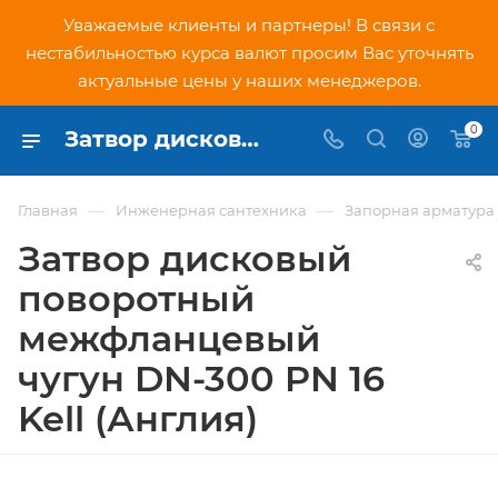
Уважаемые клиенты и партнеры! В связи с
нестабильностью курса валют просим Вас уточнять
актуальные цены у наших менеджеров.
0
Затвор дисковый поворотный межфланцевый чугун DN-300 PN 16 Kell (Англия) - купить по низкой цене в Москве, интернет-магазин PNDtech.ru
—
—
Главная
Инженерная сантехника
Запорная арматура
Затвор дисковый
поворотный
межфланцевый
чугун DN-300 PN 16
Kell (Англия)