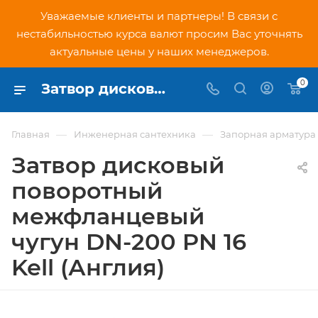
Уважаемые клиенты и партнеры! В связи с
нестабильностью курса валют просим Вас уточнять
актуальные цены у наших менеджеров.
0
Затвор дисковый поворотный межфланцевый чугун DN-200 PN 16 Kell (Англия) - купить по низкой цене в Москве, интернет-магазин PNDtech.ru
—
—
Главная
Инженерная сантехника
Запорная арматура
Затвор дисковый
поворотный
межфланцевый
чугун DN-200 PN 16
Kell (Англия)