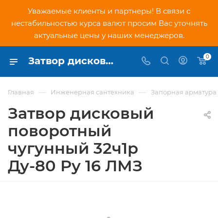
Уважаемые клиенты и партнеры! В связи с
нестабильностью курса валют просим Вас уточнять
актуальные цены у наших менеджеров.
0
Затвор дисковый поворотный чугунный 32ч1р Ду-80 Ру 16 ЛМЗ - купить по низкой цене в Москве, интернет-магазин PNDtech.ru
—
—
Главная
Инженерная сантехника
Запорная арматура
Затвор дисковый
поворотный
чугунный 32ч1р
Ду-80 Ру 16 ЛМЗ