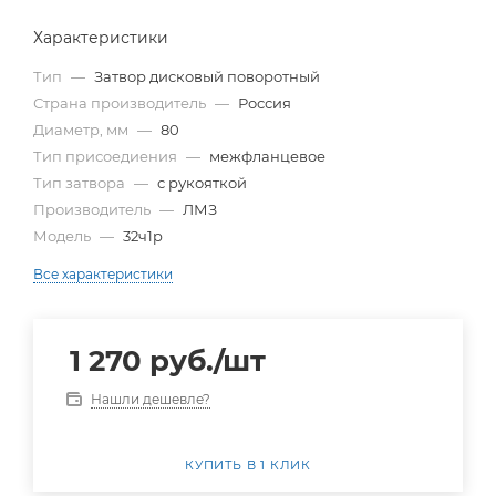
Характеристики
Тип
—
Затвор дисковый поворотный
Страна производитель
—
Россия
Диаметр, мм
—
80
Тип присоедиения
—
межфланцевое
Тип затвора
—
с рукояткой
Производитель
—
ЛМЗ
Модель
—
32ч1р
Все характеристики
1 270
руб.
/шт
Нашли дешевле?
КУПИТЬ В 1 КЛИК