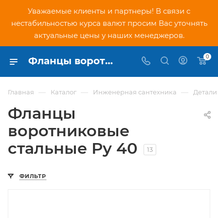
Уважаемые клиенты и партнеры! В связи с
нестабильностью курса валют просим Вас уточнять
актуальные цены у наших менеджеров.
0
Фланцы воротниковые стальные Ру 40 - купить в Москве
—
—
—
Главная
Каталог
Инженерная сантехника
Детали
Фланцы
воротниковые
стальные Ру 40
13
ФИЛЬТР