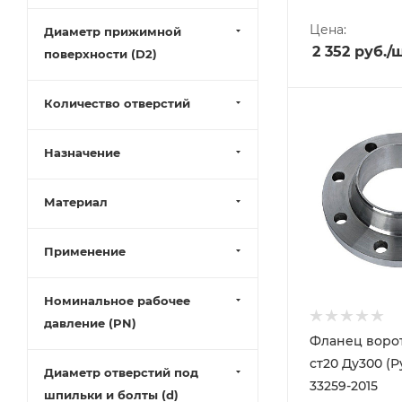
300 (
1
)
Цена:
Диаметр прижимной
350 (
1
)
2 352
руб.
/
поверхности (D2)
400 (
1
)
500 (
1
)
Количество отверстий
600 (
1
)
Назначение
Материал
Применение
Номинальное рабочее
давление (PN)
Фланец воро
ст20 Ду300 (Р
Диаметр отверстий под
33259-2015
шпильки и болты (d)