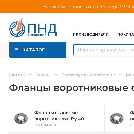
Уважаемые клиенты и партнеры! В свя
ПРОИЗВОДИТЕЛИ
ПОКУП
КАТАЛОГ
—
—
—
Главная
Каталог
Инженерная сантехника
Дет
Фланцы воротниковые 
Фланцы стальные
Ф
воротниковые Ру 40
в
13 ТОВАРОВ
1