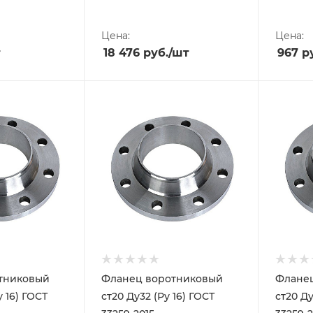
Цена:
Цена:
т
18 476
руб.
/шт
967
ру
тниковый
Фланец воротниковый
Флане
у 16) ГОСТ
ст20 Ду32 (Ру 16) ГОСТ
ст20 Ду