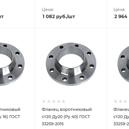
Цена:
Цена:
шт
1 082
руб.
/шт
2 964
тниковый
Фланец воротниковый
Флане
у 16) ГОСТ
ст20 Ду20 (Ру 40) ГОСТ
ст20 Ду
33259-2015
33259-2