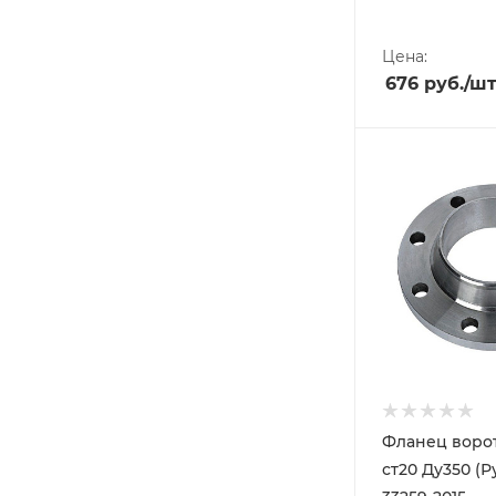
Цена:
676
руб.
/ш
Фланец воро
ст20 Ду350 (Р