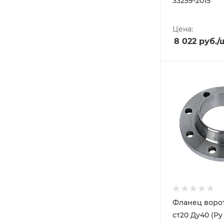
33259-2015
Цена:
8 022
руб.
/
Фланец воро
ст20 Ду40 (Ру