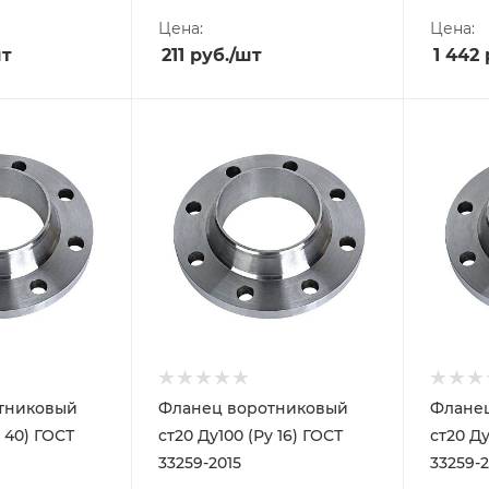
Цена:
Цена:
шт
211
руб.
/шт
1 442
тниковый
Фланец воротниковый
Флане
у 40) ГОСТ
ст20 Ду100 (Ру 16) ГОСТ
ст20 Ду
33259-2015
33259-2