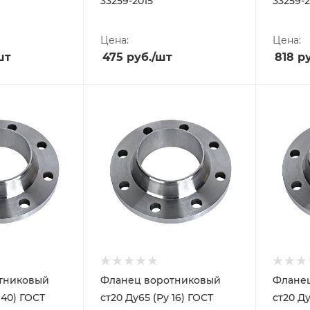
33259-2015
33259-2
Цена:
Цена:
шт
475
руб.
/шт
818
ру
тниковый
Фланец воротниковый
Флане
 40) ГОСТ
ст20 Ду65 (Ру 16) ГОСТ
ст20 Ду