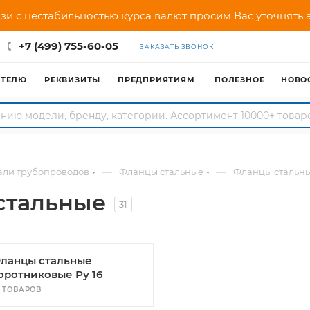
зи с нестабильностью курса валют просим Вас уточнять
+7 (499) 755-60-05
ЗАКАЗАТЬ ЗВОНОК
АТЕЛЮ
РЕКВИЗИТЫ
ПРЕДПРИЯТИЯМ
ПОЛЕЗНОЕ
НОВО
—
—
али трубопроводов
Фланцы стальные
Фланцы стальн
стальные
31
ланцы стальные
оротниковые Ру 16
8 ТОВАРОВ