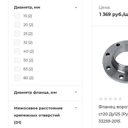
Диаметр, мм
Цена:
1 369
руб.
/
15 (
2
)
20 (
2
)
25 (
2
)
32 (
2
)
40 (
2
)
50 (
2
)
65 (
2
)
80 (
2
)
100 (
2
)
Диаметр фланца, мм
125 (
2
)
150 (
2
)
Фланец воро
Межосевое расстояние
200 (
2
)
ст20 Ду125 (Р
крепежных отверстий
33259-2015
250 (
2
)
(D1)