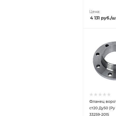
Цена:
4 131
руб.
/ш
Фланец воро
ст20 Ду50 (Ру
33259-2015