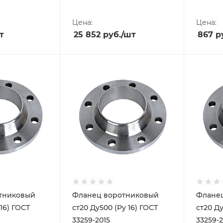
Цена:
Цена:
т
25 852
руб.
/шт
867
ру
тниковый
Фланец воротниковый
Флане
 16) ГОСТ
ст20 Ду500 (Ру 16) ГОСТ
ст20 Ду
33259-2015
33259-2