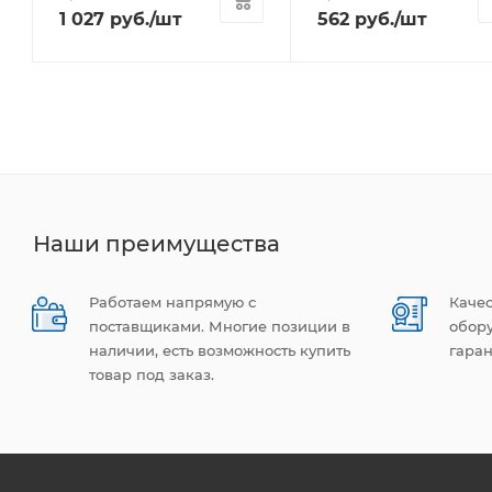
1 027
руб.
/шт
562
руб.
/шт
Наши преимущества
Работаем напрямую с
Каче
поставщиками. Многие позиции в
обор
наличии, есть возможность купить
гаран
товар под заказ.