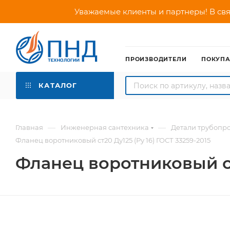
Уважаемые клиенты и партнеры! В свя
ПРОИЗВОДИТЕЛИ
ПОКУП
КАТАЛОГ
—
—
Главная
Инженерная сантехника
Детали трубопр
Фланец воротниковый ст20 Ду125 (Ру 16) ГОСТ 33259-2015
Фланец воротниковый ст2