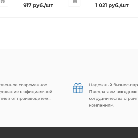
917
руб.
/шт
1 021
руб.
/шт
ственное современное
Надежный бизнес-пар
удование с официальной
Предлагаем выгодные
тией от производителя.
сотрудничества строи
компаниям.