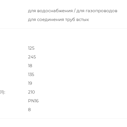
для водоснабжения / для газопроводов
для соединения труб встык
125
245
18
135
19
1)
210
PN16
8