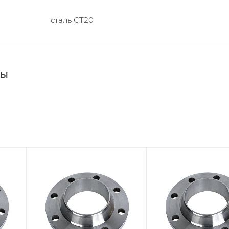
сталь СТ20
цы