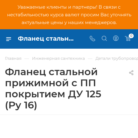
Уважаемые клиенты и партнеры! В связи с
нестабильностью курса валют просим Вас уточнять
актуальные цены у наших менеджеров.
0
Фланец стальной прижимной c ПП покрытием ДУ 125 (Ру 16) - купить по низкой цене в Москве, интернет-магазин PNDtech.ru
—
—
Главная
Инженерная сантехника
Детали трубопрово
Фланец стальной
прижимной c ПП
покрытием ДУ 125
(Ру 16)