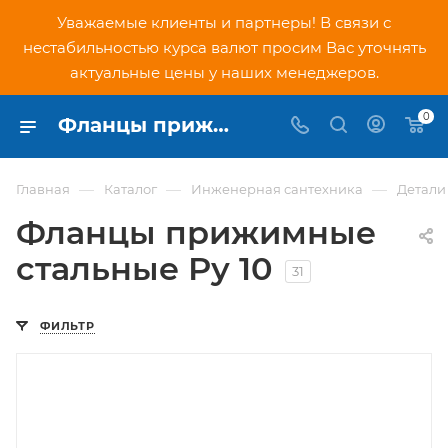
Уважаемые клиенты и партнеры! В связи с
нестабильностью курса валют просим Вас уточнять
актуальные цены у наших менеджеров.
0
Фланцы прижимные стальные Ру 10 - купить в Москве
—
—
—
Главная
Каталог
Инженерная сантехника
Детали
Фланцы прижимные
стальные Ру 10
31
ФИЛЬТР