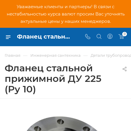
Уважаемые клиенты и партнеры! В связи с
нестабильностью курса валют просим Вас уточнять
актуальные цены у наших менеджеров.
0
Фланец стальной прижимной ДУ 225 (Ру 10) - купить по низкой цене в Москве, интернет-магазин PNDtech.ru
—
—
Главная
Инженерная сантехника
Детали трубопрово
Фланец стальной
прижимной ДУ 225
(Ру 10)