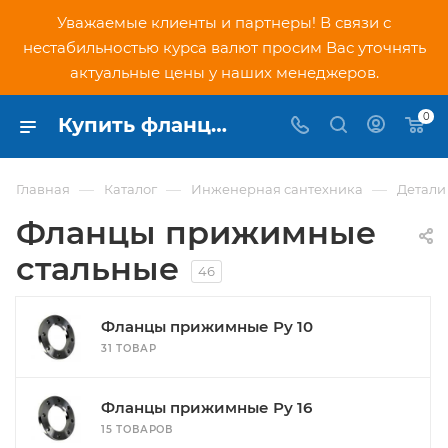
Уважаемые клиенты и партнеры! В связи с
нестабильностью курса валют просим Вас уточнять
актуальные цены у наших менеджеров.
0
Купить фланцы прижимные стальные в Москве
—
—
—
Главная
Каталог
Инженерная сантехника
Детали
Фланцы прижимные
стальные
46
Фланцы прижимные Ру 10
31 ТОВАР
Фланцы прижимные Ру 16
15 ТОВАРОВ