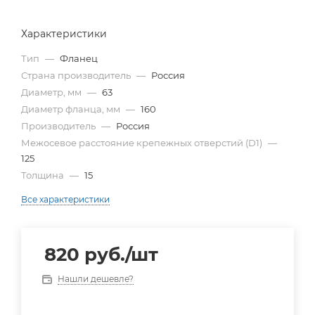
Характеристики
Тип
—
Фланец
Страна производитель
—
Россия
Диаметр, мм
—
63
Диаметр фланца, мм
—
160
Производитель
—
Россия
Межосевое расстояние крепежных отверстий (D1)
—
125
Толщина
—
15
Все характеристики
820
руб.
/шт
Нашли дешевле?