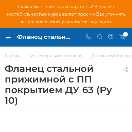
Уважаемые клиенты и партнеры! В связи с
нестабильностью курса валют просим Вас уточнять
актуальные цены у наших менеджеров.
0
Фланец стальной прижимной c ПП покрытием ДУ 63 (Ру 10) - купить по низкой цене в Москве, интернет-магазин PNDtech.ru
—
—
Главная
Инженерная сантехника
Детали трубопрово
Фланец стальной
прижимной c ПП
покрытием ДУ 63 (Ру
10)