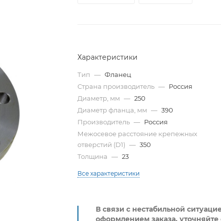
Характеристики
Тип
—
Фланец
Страна производитель
—
Россия
Диаметр, мм
—
250
Диаметр фланца, мм
—
390
Производитель
—
Россия
Межосевое расстояние крепежных
отверстий (D1)
—
350
Толщина
—
23
Все характеристики
В связи с нестабильной ситуаци
оформлением заказа, уточняйте 