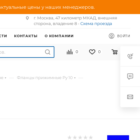
 актуальные цены у наших менеджеров.
г. Москва, 47 километр МКАД, внешняя
сторона, владение 8 -
Схема проезда
СТИ
КОНТАКТЫ
О КОМПАНИИ
ВОЙТИ
0
0
0
—
—
ые
Фланцы прижимные Ру 10