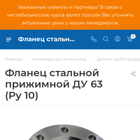
Уважаемые клиенты и партнеры! В связи с
нестабильностью курса валют просим Вас уточнять
актуальные цены у наших менеджеров.
0
Фланец стальной прижимной ДУ 63 (Ру 10) - купить по низкой цене в Москве, интернет-магазин PNDtech.ru
—
—
Главная
Инженерная сантехника
Детали трубопрово
Фланец стальной
прижимной ДУ 63
(Ру 10)