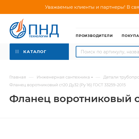
Уважаемые клиенты и партнеры! В свя
ПРОИЗВОДИТЕЛИ
ПОКУП
КАТАЛОГ
—
—
Главная
Инженерная сантехника
Детали трубопр
Фланец воротниковый ст20 Ду32 (Ру 16) ГОСТ 33259-2015
Фланец воротниковый ст