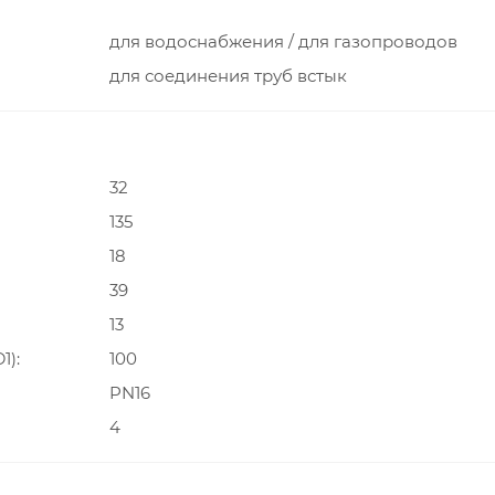
для водоснабжения / для газопроводов
для соединения труб встык
32
135
18
39
13
1)
100
PN16
4