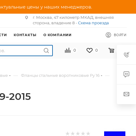
 актуальные цены у наших менеджеров.
г. Москва, 47 километр МКАД, внешняя
сторона, владение 8 -
Схема проезда
СТИ
КОНТАКТЫ
О КОМПАНИИ
ВОЙТИ
0
0
0
—
—
овые
Фланцы стальные воротниковые Ру 16
9-2015