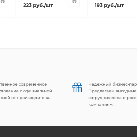
223
руб.
/шт
193
руб.
/шт
ственное современное
Надежный бизнес-пар
удование с официальной
Предлагаем выгодные
тией от производителя.
сотрудничества строи
компаниям.