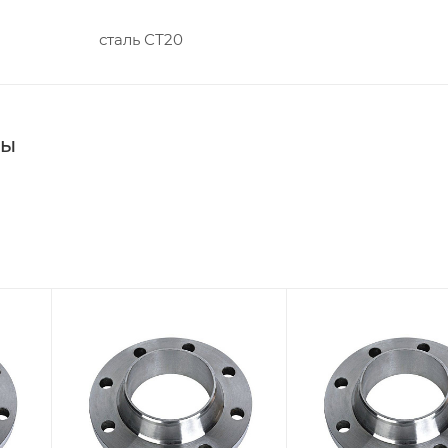
сталь СТ20
цы