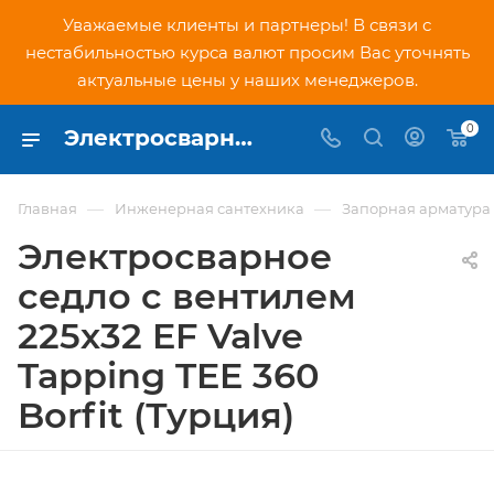
Уважаемые клиенты и партнеры! В связи с
нестабильностью курса валют просим Вас уточнять
актуальные цены у наших менеджеров.
0
Электросварное седло с вентилем 225х32 EF Valve Tapping TEE 360 Borfit (Турция) - купить по низкой цене в Москве, интернет-магазин PNDtech.ru
—
—
Главная
Инженерная сантехника
Запорная арматура
Электросварное
седло с вентилем
225х32 EF Valve
Tapping TEE 360
Borfit (Турция)