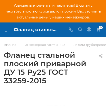
Уважаемые клиенты и партнеры! В связи с
нестабильностью курса валют просим Вас уточнять
актуальные цены у наших менеджеров.
0
Фланец стальной плоский приварной ДУ 15 Ру25 ГОСТ 33259-2015 - купить по низкой цене в Москве, интернет-магазин PNDtech.ru
—
—
Главная
Инженерная сантехника
Детали трубопрово
Фланец стальной
плоский приварной
ДУ 15 Ру25 ГОСТ
33259-2015