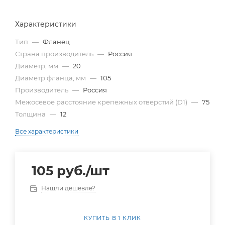
Характеристики
Тип
—
Фланец
Страна производитель
—
Россия
Диаметр, мм
—
20
Диаметр фланца, мм
—
105
Производитель
—
Россия
Межосевое расстояние крепежных отверстий (D1)
—
75
Толщина
—
12
Все характеристики
105
руб.
/шт
Нашли дешевле?
КУПИТЬ В 1 КЛИК