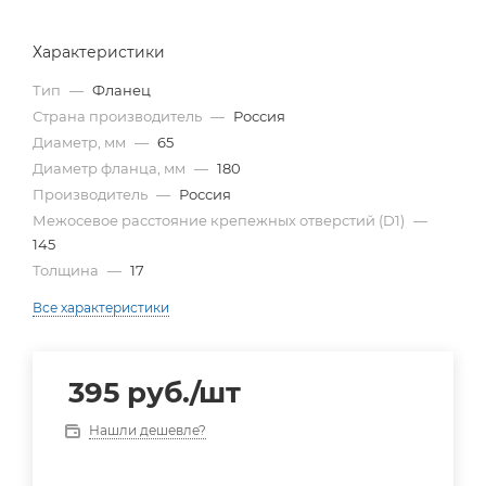
Характеристики
Тип
—
Фланец
Страна производитель
—
Россия
Диаметр, мм
—
65
Диаметр фланца, мм
—
180
Производитель
—
Россия
Межосевое расстояние крепежных отверстий (D1)
—
145
Толщина
—
17
Все характеристики
395
руб.
/шт
Нашли дешевле?