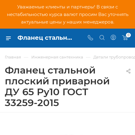
Уважаемые клиенты и партнеры! В связи с
нестабильностью курса валют просим Вас уточнять
актуальные цены у наших менеджеров.
0
Фланец стальной плоский приварной ДУ 65 Ру10 ГОСТ 33259-2015 - купить по низкой цене в Москве, интернет-магазин PNDtech.ru
—
—
Главная
Инженерная сантехника
Детали трубопрово
Фланец стальной
плоский приварной
ДУ 65 Ру10 ГОСТ
33259-2015