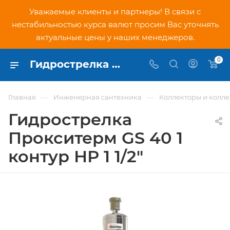
Уважаемые клиенты и партнеры! В связи с
нестабильностью курса валют просим Вас уточнять
актуальные цены у наших менеджеров.
0
Гидрострелка Прокситерм GS 40 1 контур НР 1 1/2" - купить по низкой цене в Москве, интернет-магазин PNDtech.ru
—
—
Главная
Инженерная сантехника
Коллекторы и колл
Гидрострелка
Прокситерм GS 40 1
контур НР 1 1/2"