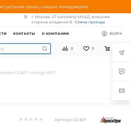
 актуальные цены у наших менеджеров.
г. Москва, 47 километр МКАД, внешняя
сторона, владение 8 -
Схема проезда
СТИ
КОНТАКТЫ
О КОМПАНИИ
ВОЙТИ
0
0
0
итерм GS 80F 1 контур НР 3"
Артикул:
GS 80F