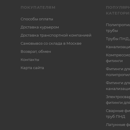
ПОКУПАТЕЛЯМ
ПОПУЛЯР
КАТЕГОРИ
Способы оплаты
Полипропи
Доставка курьером
трубы
Доставка транспортной компанией
Трубы ПНД 
Самовывоз со склада в Москве
Канализаци
Возврат, обмен
Компресси
Контакты
фитинги
Карта сайта
Фитинги дл
полипропил
Фитинги для
канализац
Электросва
фитинги дл
Сварные фи
труб ПНД
Латунные ф