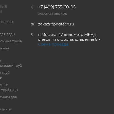
НЫЕ
+7 (499) 755-60-05
И
ЗАКАЗАТЬ ЗВОНОК
леновые
zakaz@pndtech.ru
для воды
г. Москва, 47 километр МКАД,
внешняя сторона, владение 8 -
онные трубы
Схема проезда
онные
я
еновых труб
 труб
ии
рные
я труб ПНД
тинги для
итинги