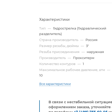
Характеристики
Тип
—
Гидрострелка (Гидравлический
разделитель)
Страна производитель
—
Россия
Размер резьбы, дюймы
—
3"
Резьба присоединения
—
наружная
Производитель
—
Прокситерм
Количество контуров
—
1
Максимальное рабочее давление, атм
—
10
Все характеристики
В связи с нестабильной ситуаци
оформлением заказа, уточняйте 
по телефону
+7 (499) 755-60-05
и