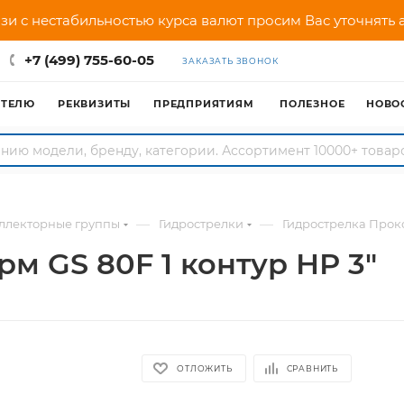
зи с нестабильностью курса валют просим Вас уточнять
+7 (499) 755-60-05
ЗАКАЗАТЬ ЗВОНОК
АТЕЛЮ
РЕКВИЗИТЫ
ПРЕДПРИЯТИЯМ
ПОЛЕЗНОЕ
НОВО
—
—
оллекторные группы
Гидрострелки
Гидрострелка Прокс
м GS 80F 1 контур НР 3"
ОТЛОЖИТЬ
СРАВНИТЬ