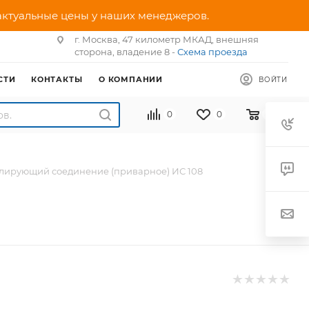
 актуальные цены у наших менеджеров.
г. Москва, 47 километр МКАД, внешняя
сторона, владение 8 -
Схема проезда
СТИ
КОНТАКТЫ
О КОМПАНИИ
ВОЙТИ
0
0
0
лирующий соединение (приварное) ИС 108