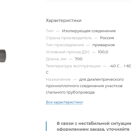
Характеристики
Тип
—
Изолирующее соединение
Страна производитель
—
Россия
Тип присоедиения
—
приварное
Условный проход (ДУ)
—
100,0
Длина, мм
—
700
Температура эксплуатации
—
-40 С ... + 6
С
Назначение
—
для диэлектрического
прочноплотного соединения участков
стального трубопровода
Все характеристики
В связи с нестабильной ситуаци
оформлением заказа, уточняйте 