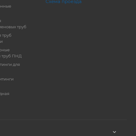
Схема проезда
онные
я
еновых труб
 труб
ии
рные
я труб ПНД
тинги для
итинги
дная