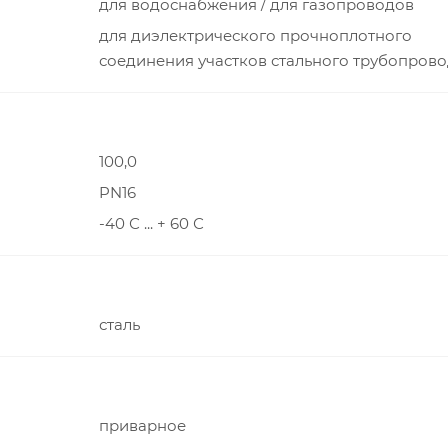
для водоснабжения / для газопроводов
для диэлектрического прочноплотного
соединения участков стального трубопров
100,0
PN16
-40 С ... + 60 С
сталь
приварное