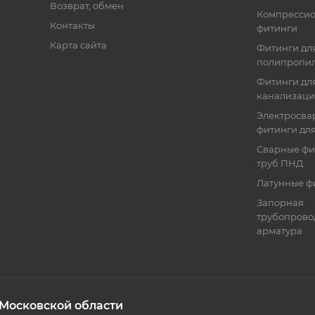
Возврат, обмен
Компресси
Контакты
фитинги
Карта сайта
Фитинги дл
полипропил
Фитинги для
канализац
Электросва
фитинги дл
Сварные фи
труб ПНД
Латунные ф
Запорная
трубопрово
арматура
 Московской области