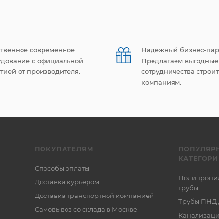
ственное современное
Надежный бизнес-пар
удование с официальной
Предлагаем выгодные
тией от производителя.
сотрудничества строи
компаниям.
ПОКУПАТЕЛЯМ
ПОПУЛЯР
КАТЕГОРИ
Способы оплаты
Полипропи
Доставка курьером
трубы
Доставка транспортной компанией
Трубы ПНД 
Самовывоз со склада в Москве
Канализаци