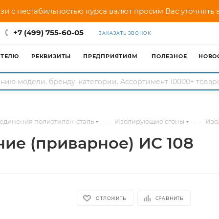
зи с нестабильностью курса валют просим Вас уточнять
+7 (499) 755-60-05
ЗАКАЗАТЬ ЗВОНОК
АТЕЛЮ
РЕКВИЗИТЫ
ПРЕДПРИЯТИЯМ
ПОЛЕЗНОЕ
НОВО
—
—
единения полиэтилен-сталь
Изолирующие сгоны
Изо
е (приварное) ИС 108
ОТЛОЖИТЬ
СРАВНИТЬ