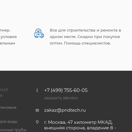
тнер.
Все для строительства и ремонта в
 условия
одном месте. Скидки при покупке
тельным
оптом. Помощь специалистов.
НЫЕ
+7 (499) 755-60-05
И
ЗАКАЗАТЬ ЗВОНОК
леновые
zakaz@pndtech.ru
для воды
г. Москва, 47 километр МКАД,
внешняя сторона, владение 8 -
онные трубы