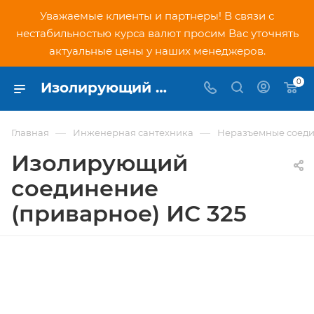
Уважаемые клиенты и партнеры! В связи с
нестабильностью курса валют просим Вас уточнять
актуальные цены у наших менеджеров.
0
Изолирующий соединение (приварное) ИС 325 - купить по низкой цене в Москве, интернет-магазин PNDtech.ru
—
—
Главная
Инженерная сантехника
Неразъемные соеди
Изолирующий
соединение
(приварное) ИС 325