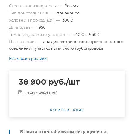
Страна производитель
—
Россия
Тип присоедиения
—
приварное
Условный проход (ДУ)
—
300,0
Длина, мм
—
950
Температура эксплуатации
—
-40 С ... + 60 С
Назначение
—
для диэлектрического прочноплотного
соединения участков стального трубопровода
Все характеристики
38 900
руб.
/шт
Нашли дешевле?
КУПИТЬ В 1 КЛИК
В связи с нестабильной ситуацией на