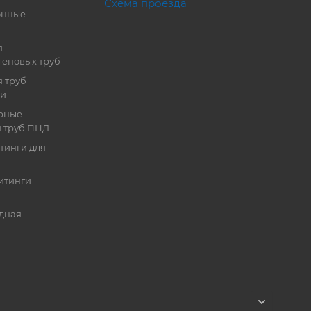
Схема проезда
онные
я
еновых труб
 труб
ии
рные
я труб ПНД
тинги для
итинги
дная