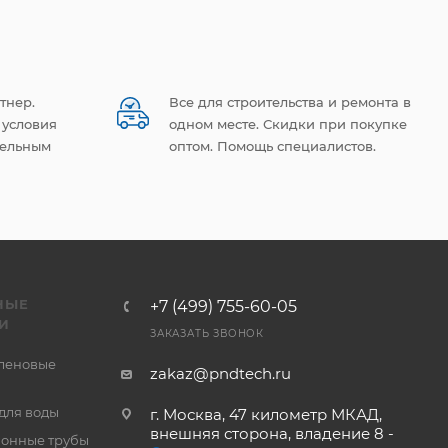
тнер.
Все для строительства и ремонта в
 условия
одном месте. Скидки при покупке
тельным
оптом. Помощь специалистов.
НЫЕ
+7 (499) 755-60-05
И
ЗАКАЗАТЬ ЗВОНОК
леновые
zakaz@pndtech.ru
для воды
г. Москва, 47 километр МКАД,
внешняя сторона, владение 8 -
онные трубы