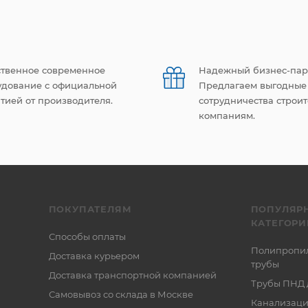
ственное современное
Надежный бизнес-пар
удование с официальной
Предлагаем выгодные
тией от производителя.
сотрудничества строи
компаниям.
ПОКУПАТЕЛЯМ
ПОПУЛЯР
КАТЕГОРИ
Способы оплаты
Полипропи
Доставка курьером
трубы
Доставка транспортной компанией
Трубы ПНД 
Самовывоз со склада в Москве
Канализаци