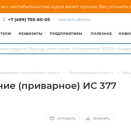
зи с нестабильностью курса валют просим Вас уточнять
+7 (499) 755-60-05
ЗАКАЗАТЬ ЗВОНОК
АТЕЛЮ
РЕКВИЗИТЫ
ПРЕДПРИЯТИЯМ
ПОЛЕЗНОЕ
НОВО
—
—
единения полиэтилен-сталь
Изолирующие сгоны
Изо
е (приварное) ИС 377
ОТЛОЖИТЬ
СРАВНИТЬ