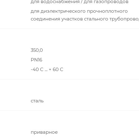
для водоснабжения / для газопроводов
для диэлектрического прочноплотного
соединения участков стального трубопров
350,0
PN16
-40 С ... + 60 С
сталь
приварное