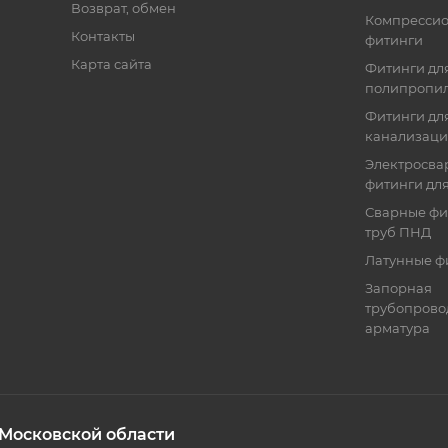
Возврат, обмен
Компресси
Контакты
фитинги
Карта сайта
Фитинги дл
полипропил
Фитинги для
канализац
Электросва
фитинги дл
Сварные фи
труб ПНД
Латунные ф
Запорная
трубопрово
арматура
 Московской области