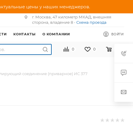
 актуальные цены у наших менеджеров.
г. Москва, 47 километр МКАД, внешняя
сторона, владение 8 -
Схема проезда
СТИ
КОНТАКТЫ
О КОМПАНИИ
ВОЙТИ
0
0
0
лирующий соединение (приварное) ИС 377