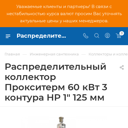
Уважаемые клиенты и партнеры! В связи с
нестабильностью курса валют просим Вас уточнять
актуальные цены у наших менеджеров.
0
Распределительный коллектор Прокситерм 60 кВт 3 контура НР 1" 125 мм - купить по низкой цене в Москве, интернет-магазин PNDtech.ru
—
—
Главная
Инженерная сантехника
Коллекторы и колл
Распределительный
коллектор
Прокситерм 60 кВт 3
контура НР 1" 125 мм