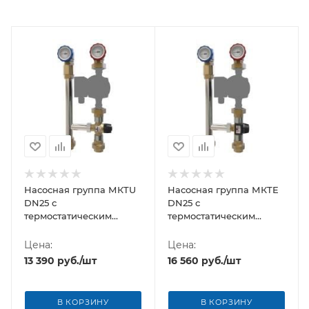
Насосная группа МКTU
Насосная группа МКTE
DN25 с
DN25 с
термостатическим
термостатическим
клапаном Uni-Fitt, без
клапаном ESBE, без
насоса
насоса
Цена:
Цена:
13 390
руб.
/шт
16 560
руб.
/шт
В КОРЗИНУ
В КОРЗИНУ