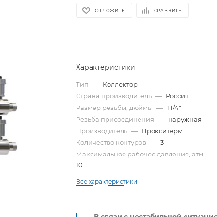
ОТЛОЖИТЬ
СРАВНИТЬ
Характеристики
Тип
—
Коллектор
Страна производитель
—
Россия
Размер резьбы, дюймы
—
1 1/4"
Резьба присоединения
—
наружная
Производитель
—
Прокситерм
Количество контуров
—
3
Максимальное рабочее давление, атм
—
10
Все характеристики
В связи с нестабильной ситуаци