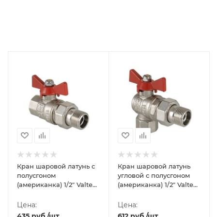
Кран шаровой латунь с
Кран шаровой латунь
полусгоном
угловой с полусгоном
(американка) 1/2" Valtec
(американка) 1/2" Valtec
Base ВР-НР, ручка-
Base ВР-НР, ручка-
бабочка
бабочка
Цена:
Цена:
435
руб.
/шт
612
руб.
/шт