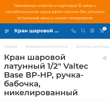
Уважаемые клиенты и партнеры! В связи с
нестабильностью курса валют просим Вас уточнять
актуальные цены у наших менеджеров.
0
Кран шаровой латунный 1/2" Valtec Base ВР-НР, ручка-бабочка, никелированный (VT.218.N.04) - купить по низкой цене в Москве, интернет-магазин PNDtech.ru
—
—
Главная
Инженерная сантехника
Запорная арматура
Кран шаровой
латунный 1/2" Valtec
Base ВР-НР, ручка-
бабочка,
никелированный