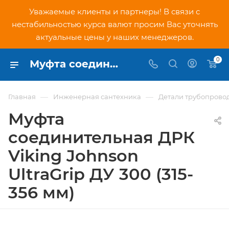
Уважаемые клиенты и партнеры! В связи с
нестабильностью курса валют просим Вас уточнять
актуальные цены у наших менеджеров.
0
Муфта соединительная ДРК Viking Johnson UltraGrip ДУ 300 (315-356 мм) - купить по низкой цене в Москве, интернет-магазин PNDtech.ru
—
—
Главная
Инженерная сантехника
Детали трубопрово
Муфта
соединительная ДРК
Viking Johnson
UltraGrip ДУ 300 (315-
356 мм)