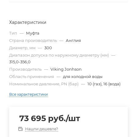
Характеристики
Тип
—
Муфта
Страна производитель
—
Англия
Диаметр, мм
—
300
Диапазон допуска по наружному диаметру (мм)
—
315,0-356,0
Производитель
—
Viking Jonhson
Область применения
—
для холодной воды
Номинальное давление, PN (бар)
—
10 (газ), 16 (вода)
Все характеристики
73 695
руб.
/шт
Нашли дешевле?