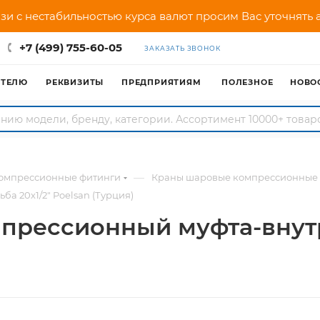
зи с нестабильностью курса валют просим Вас уточнять
+7 (499) 755-60-05
ЗАКАЗАТЬ ЗВОНОК
АТЕЛЮ
РЕКВИЗИТЫ
ПРЕДПРИЯТИЯМ
ПОЛЕЗНОЕ
НОВО
—
омпрессионные фитинги
Краны шаровые компрессионные
 20х1/2" Poelsan (Турция)
прессионный муфта-внут