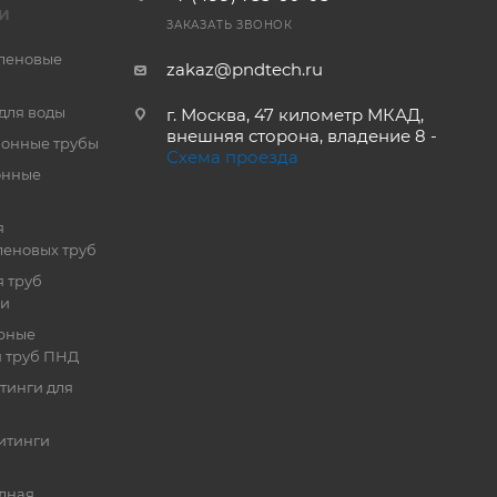
И
ЗАКАЗАТЬ ЗВОНОК
леновые
zakaz@pndtech.ru
для воды
г. Москва, 47 километр МКАД,
внешняя сторона, владение 8 -
онные трубы
Схема проезда
онные
я
еновых труб
 труб
ии
рные
я труб ПНД
тинги для
итинги
дная