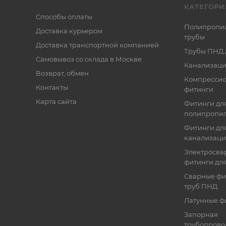
КАТЕГОРИ
Способы оплаты
Полипропи
Доставка курьером
трубы
Доставка транспортной компанией
Трубы ПНД 
Самовывоз со склада в Москве
Канализаци
Возврат, обмен
Компресси
Контакты
фитинги
Карта сайта
Фитинги дл
полипропил
Фитинги для
канализац
Электросва
фитинги дл
Сварные фи
труб ПНД
Латунные ф
Запорная
трубопрово