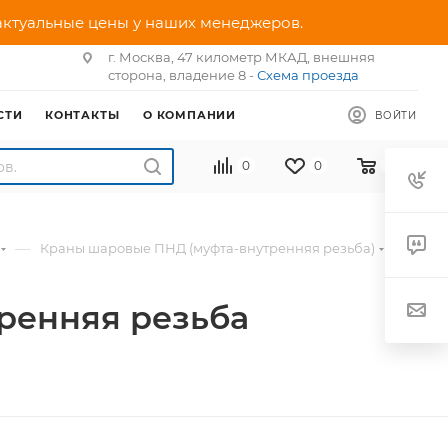
 актуальные цены у наших менеджеров.
г. Москва, 47 километр МКАД, внешняя
сторона, владение 8 -
Схема проезда
СТИ
КОНТАКТЫ
О КОМПАНИИ
ВОЙТИ
0
0
0
—
—
Краны шаровые ПНД (муфта-внутренняя резьба)
ренняя резьба