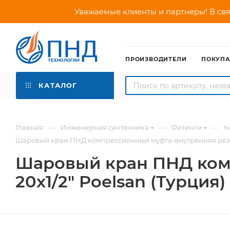
Уважаемые клиенты и партнеры! В свя
ПРОИЗВОДИТЕЛИ
ПОКУП
КАТАЛОГ
—
—
—
Главная
Инженерная сантехника
Фитинги
К
Шаровый кран ПНД компрессионный муфта-внутренняя резьба
Шаровый кран ПНД ком
20х1/2" Poelsan (Турция)