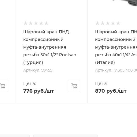
Шаровый кран ПНД
Шаровый кран П
компрессионный
компрессионный
муфта-внутренняя
муфта-внутрення
резьба 50х1 1/2" Poelsan
резьба 40x1 1/4" As
(Турция)
(Италия)
Артикул: 99455
Артикул: 1V.305.400.0
Цена:
Цена:
776
руб.
/шт
870
руб.
/шт