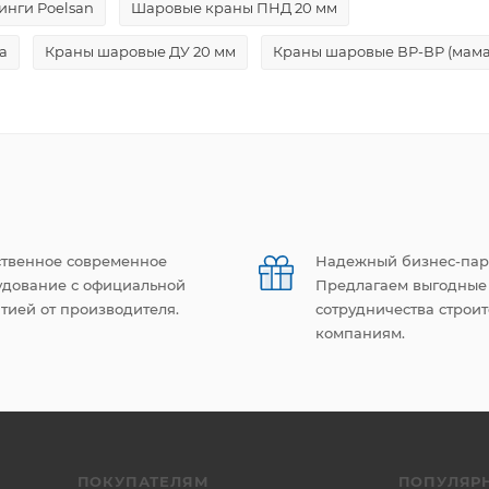
нги Poelsan
Шаровые краны ПНД 20 мм
а
Краны шаровые ДУ 20 мм
Краны шаровые ВР-ВР (мама
ственное современное
Надежный бизнес-пар
удование с официальной
Предлагаем выгодные
тией от производителя.
сотрудничества строи
компаниям.
ПОКУПАТЕЛЯМ
ПОПУЛЯР