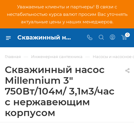
Уважаемые клиенты и партнеры! В связи с
нестабильностью курса валют просим Вас уточнять
актуальные цены у наших менеджеров.
0
Скважинный насос Millennium 3" 750Вт/104м/ 3,1м3/час с нержавеющим корпусом - купить по низкой цене в Москве, интернет-магазин PNDtech.ru
—
—
Главная
Инженерная сантехника
Насосы и насосное
Скважинный насос
Millennium 3"
750Вт/104м/ 3,1м3/час
с нержавеющим
корпусом