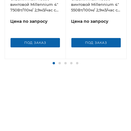
винтовой Millennium 4"
винтовой Millennium 4"
750Вт/110м/ 2,9м3/час с
550Вт/100м/ 2,9м3/час с
нержавеющим
нержавеющим
корпусом
Цена по запросу
корпусом
Цена по запросу
ПОД ЗАКАЗ
ПОД ЗАКАЗ