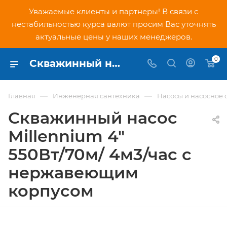
Уважаемые клиенты и партнеры! В связи с
нестабильностью курса валют просим Вас уточнять
актуальные цены у наших менеджеров.
0
Скважинный насос Millennium 4" 550Вт/70м/ 4м3/час с нержавеющим корпусом - купить по низкой цене в Москве, интернет-магазин PNDtech.ru
—
—
Главная
Инженерная сантехника
Насосы и насосное
Скважинный насос
Millennium 4"
550Вт/70м/ 4м3/час с
нержавеющим
корпусом