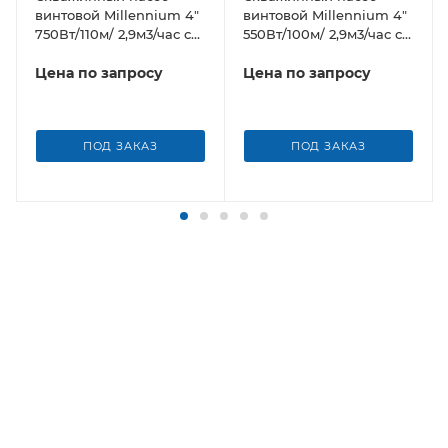
винтовой Millennium 4"
винтовой Millennium 4"
750Вт/110м/ 2,9м3/час с
550Вт/100м/ 2,9м3/час с
нержавеющим
нержавеющим
корпусом
Цена по запросу
корпусом
Цена по запросу
ПОД ЗАКАЗ
ПОД ЗАКАЗ