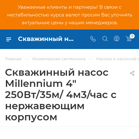
Уважаемые клиенты и партнеры! В связи с
нестабильностью курса валют просим Вас уточнять
актуальные цены у наших менеджеров.
0
Скважинный насос Millennium 4" 250Вт/35м/ 4м3/час с нержавеющим корпусом - купить по низкой цене в Москве, интернет-магазин PNDtech.ru
—
—
Главная
Инженерная сантехника
Насосы и насосное
Скважинный насос
Millennium 4"
250Вт/35м/ 4м3/час с
нержавеющим
корпусом